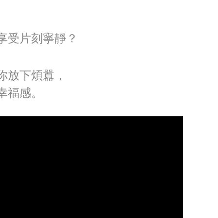
享受片刻寧靜？
讓你放下煩囂，
幸福感。